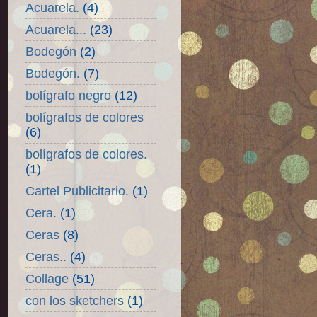
Acuarela.
(4)
Acuarela...
(23)
Bodegón
(2)
Bodegón.
(7)
bolígrafo negro
(12)
bolígrafos de colores
(6)
bolígrafos de colores.
(1)
Cartel Publicitario.
(1)
Cera.
(1)
Ceras
(8)
Ceras..
(4)
Collage
(51)
con los sketchers
(1)