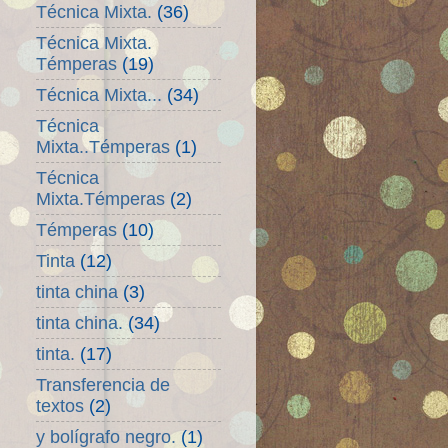
Técnica Mixta.
(36)
Técnica Mixta.
Témperas
(19)
Técnica Mixta...
(34)
Técnica
Mixta..Témperas
(1)
Técnica
Mixta.Témperas
(2)
Témperas
(10)
Tinta
(12)
tinta china
(3)
tinta china.
(34)
tinta.
(17)
Transferencia de
textos
(2)
y bolígrafo negro.
(1)