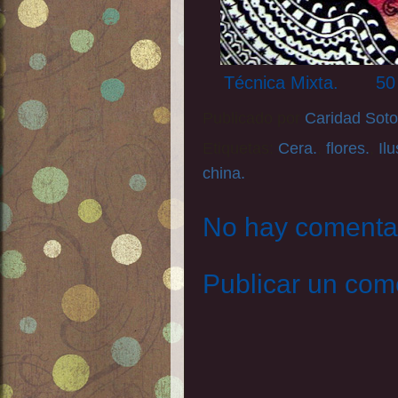
Técnica Mixta. 50 
Publicado por
Caridad Soto
Etiquetas:
Cera.
,
flores.
,
Il
china.
No hay comentar
Publicar un com