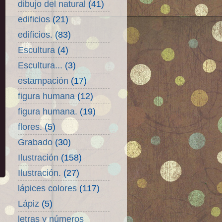
dibujo del natural
(41)
edificios
(21)
edificios.
(83)
Escultura
(4)
Escultura...
(3)
estampación
(17)
figura humana
(12)
figura humana.
(19)
flores.
(5)
Grabado
(30)
Ilustración
(158)
Ilustración.
(27)
lápices colores
(117)
Lápiz
(5)
letras y números