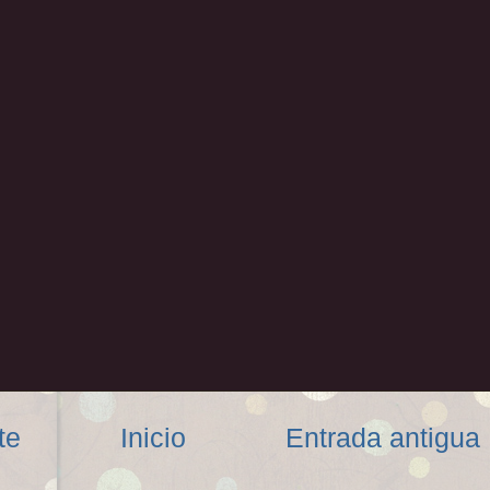
te
Inicio
Entrada antigua