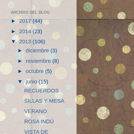
ARCHIVO DEL BLOG
►
2017
(44)
►
2014
(23)
▼
2013
(106)
►
diciembre
(3)
►
noviembre
(8)
►
octubre
(5)
▼
junio
(15)
RECUERDOS
SILLAS Y MESA
VERANO
ROSA INDÚ
VISTA DE