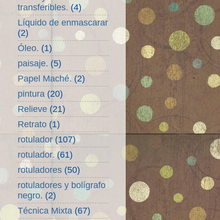
transferibles.
(4)
Líquido de enmascarar
(2)
Óleo.
(1)
paisaje.
(5)
Papel Maché.
(2)
pintura
(20)
Relieve
(21)
Retrato
(1)
rotulador
(107)
rotulador.
(61)
rotuladores
(50)
rotuladores y bolígrafo
negro.
(2)
Técnica Mixta
(67)