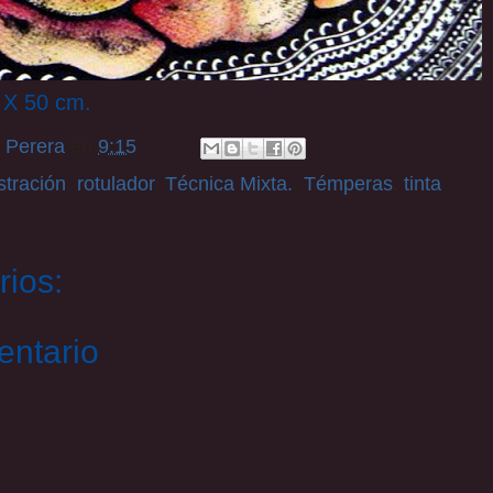
X 50 cm.
 Perera
en
9:15
ustración
,
rotulador
,
Técnica Mixta.
,
Témperas
,
tinta
ios:
entario