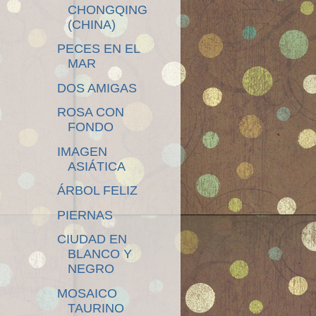
CHONGQING
(CHINA)
PECES EN EL
MAR
DOS AMIGAS
ROSA CON
FONDO
IMAGEN
ASIÁTICA
ÁRBOL FELIZ
PIERNAS
CIUDAD EN
BLANCO Y
NEGRO
MOSAICO
TAURINO