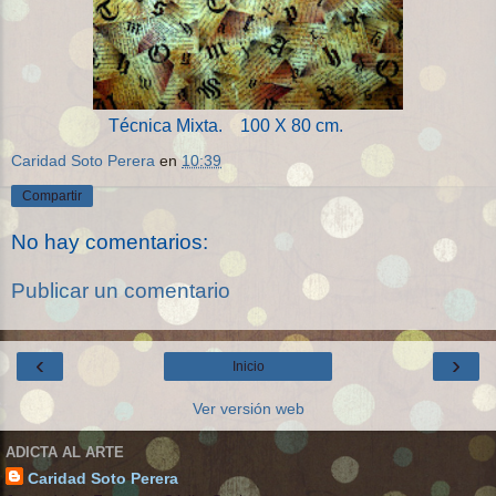
Técnica Mixta. 100 X 80 cm.
Caridad Soto Perera
en
10:39
Compartir
No hay comentarios:
Publicar un comentario
‹
›
Inicio
Ver versión web
ADICTA AL ARTE
Caridad Soto Perera